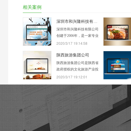
相关案例
深圳市和兴隆科技有限公司
深圳市和兴隆科技有限公司
创建于2006年，是一家专业
制造丝印铝框、专业拉网、
2020/3/17 19:14:58
晒版的老牌生产厂商。厂家
直销各种进口、国产丝印网
陕西旅游集团公司
纱、刮胶、油墨及各种丝印
陕西旅游集团公司是陕西省
耗材。11年来，和兴隆科技
政府授权的文化旅游产业投
有限公司时刻关注着丝印行
资与资本运营机构，陕西省
2020/3/17 19:12:01
业的发展，不断拓宽经营渠
国资委监管的国有大型旅游
道与范围，致力于为国内用
企业集团，成立于1998年12
户提供质量更…
月28日。集团公司成立十四
年来，拥有全资子公 司、
控股公司及参股公司共24
家，形成了以景区运营管
理、城市旅游文化区