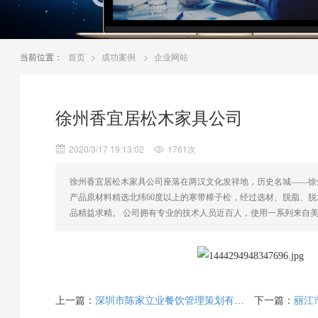
当前位置：
首页
>
成功案例
>
企业网站
徐州香宜居松木家具公司
2020/3/17 19:13:02
1761次
徐州香宜居松木家具公司座落在两汉文化发祥地，历史名城——徐
产品原材料精选北纬60度以上的寒带樟子松，经过选材、脱脂、
品精益求精。 公司拥有专业的技术人员近百人，使用一系列来自
上一篇：
深圳市陈家立业餐饮管理策划有限公司
下一篇：
丽江